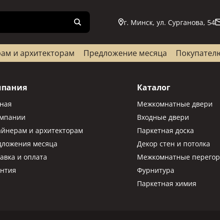
г. Минск, ул. Сурганова, 54
ам и архитекторам
Предложение месяца
Покупател
мпания
Каталог
вная
Межкомнатные двери
омпании
Входные двери
айнерам и архитекторам
Паркетная доска
дложения месяца
Декор стен и потолка
авка и оплата
Межкомнатные перегор
антия
Фурнитура
Паркетная химия