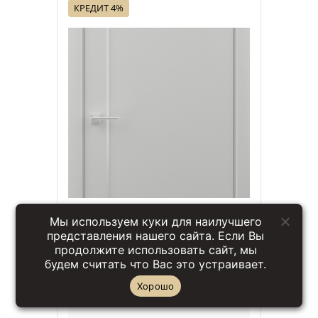
КРЕДИТ 4%
Кредит 4%
Мы используем куки для наилучшего
Межкомнатная дверь серия
представления нашего сайта. Если Вы
«Комфорт» Модель PF5
продолжите использовать сайт, мы
будем считать что Вас это устраивает.
Бренд: Древпром
Хорошо
от
1197,00
р.