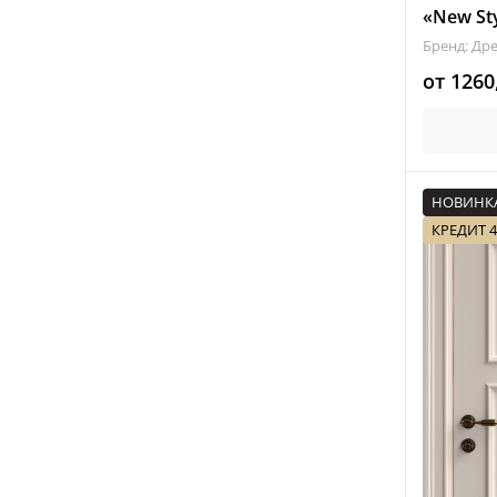
«New St
Бренд: Др
от
1260
НОВИНК
КРЕДИТ 