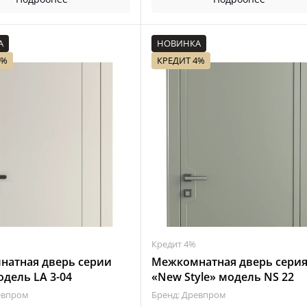
А
НОВИНКА
4%
КРЕДИТ 4%
Кредит 4%
атная дверь серии
Межкомнатная дверь сери
одель LA 3-04
«New Style» модель NS 22
евпром
Бренд: Древпром