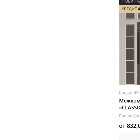
НОВИНК
КРЕДИТ 
Кредит 4%
Межком
«CLASSI
Бренд: Др
от
832,