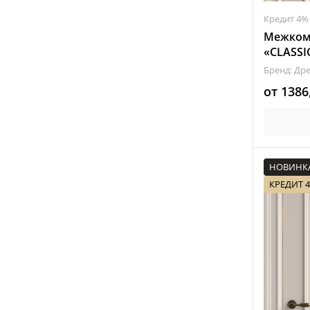
Кредит 4%
Межком
«CLASSI
Бренд: Др
от
1386
НОВИНК
КРЕДИТ 