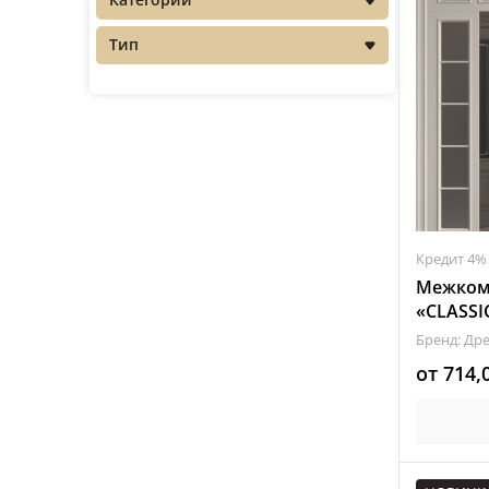
Распродажа
Тип
Кредит 4%
Межком
«CLASSI
Бренд: Др
от
714,