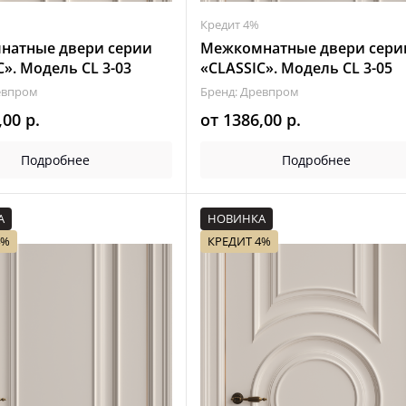
Кредит 4%
натные двери серии
Межкомнатные двери сери
C». Модель CL 3-03
«CLASSIC». Модель CL 3-05
евпром
Бренд: Древпром
,00
р.
от
1386,00
р.
Подробнее
Подробнее
А
НОВИНКА
4%
КРЕДИТ 4%