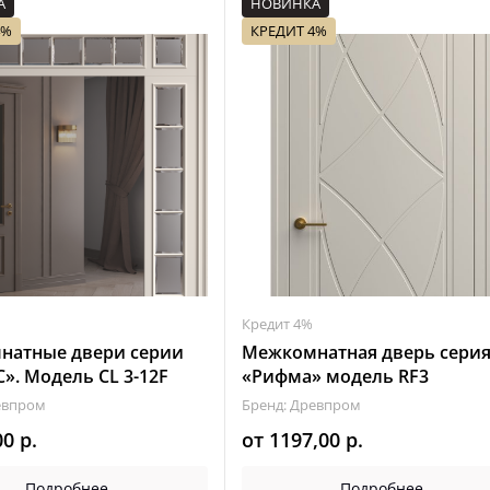
А
НОВИНКА
4%
КРЕДИТ 4%
Кредит 4%
натные двери серии
Межкомнатная дверь сери
C». Модель CL 3-12F
«Рифма» модель RF3
евпром
Бренд: Древпром
00
р.
от
1197,00
р.
Подробнее
Подробнее