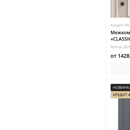
Кредит 4%
Межком
«CLASSI
Бренд: Др
от
1428
НОВИНК
КРЕДИТ 