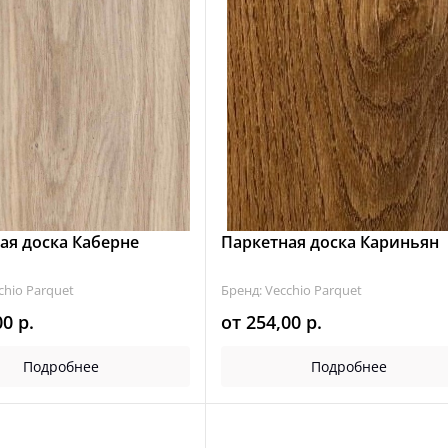
ая доска Каберне
Паркетная доска Кариньян
chio Parquet
Бренд: Vecchio Parquet
00
р.
от
254,00
р.
Подробнее
Подробнее