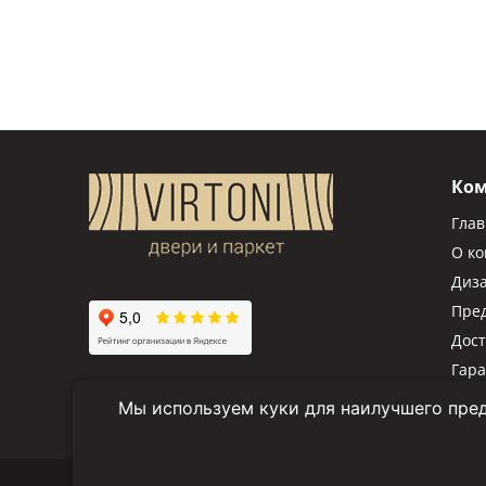
Ко
Гла
О к
Диз
Пре
Дост
Гар
Мы используем куки для наилучшего пред
© 2025 "Virtoni.by" Все права защищены.