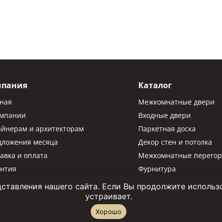
мпания
Каталог
вная
Межкомнатные двери
омпании
Входные двери
айнерам и архитекторам
Паркетная доска
дложения месяца
Декор стен и потолка
авка и оплата
Межкомнатные перегор
антия
Фурнитура
Паркетная химия
ставления нашего сайта. Если Вы продолжите использов
устраивает.
Хорошо