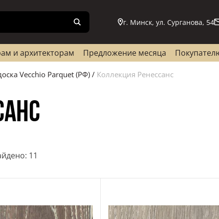
г. Минск, ул. Сурганова, 54
ам и архитекторам
Предложение месяца
Покупател
оска Vecchio Parquet (РФ)
/
Коллекция Ренессанс
санс
йдено: 11