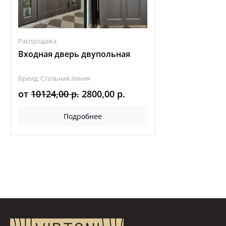
Распродажа
Входная дверь двупольная
Бренд: Стальная линия
Первоначальная
Текущая
от
10124,00
р.
2800,00
р.
цена
цена:
Подробнее
составляла
2800,00 р..
10124,00 р..