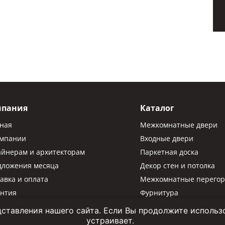
мпания
Каталог
вная
Межкомнатные двери
омпании
Входные двери
айнерам и архитекторам
Паркетная доска
дложения месяца
Декор стен и потолка
авка и оплата
Межкомнатные перегор
антия
Фурнитура
Паркетная химия
ставления нашего сайта. Если Вы продолжите использов
устраивает.