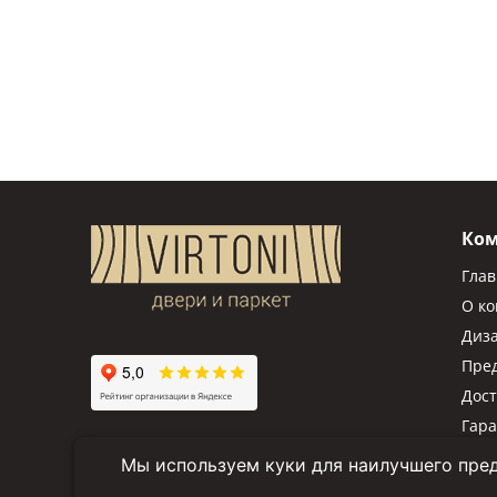
Ко
Гла
О к
Диз
Пре
Дост
Гар
Мы используем куки для наилучшего пред