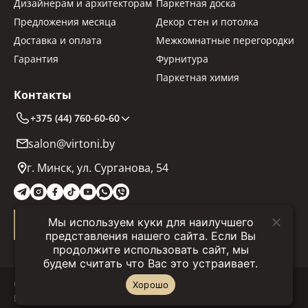
Дизайнерам и архитекторам
Паркетная доска
Предложения месяца
Декор стен и потолка
Доставка и оплата
Межкомнатные перегородки
Гарантия
Фурнитура
Паркетная химия
Контакты
+375 (44) 760-60-60
salon@virtoni.by
г. Минск, ул. Сурганова, 54
Мы используем куки для наилучшего
Заказать звонок
представления нашего сайта. Если Вы
продолжите использовать сайт, мы
будем считать что Вас это устраивает.
© 2025 "Virtoni.by" Все права защищены.
Хорошо
Политика конфиденциальности