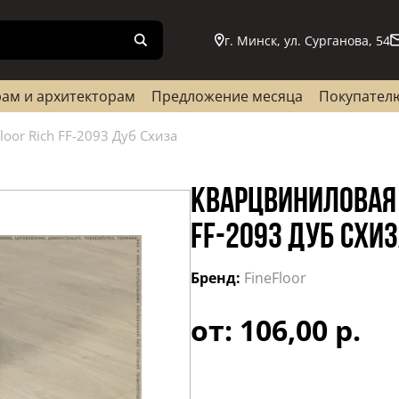
г. Минск, ул. Сурганова, 54
ам и архитекторам
Предложение месяца
Покупател
oor Rich FF-2093 Дуб Схиза
КВАРЦВИНИЛОВАЯ 
FF-2093 ДУБ СХИ
Бренд:
FineFloor
от: 106,00 р.