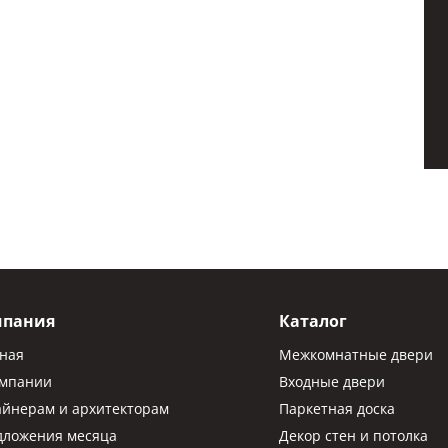
мпания
Каталог
вная
Межкомнатные двери
омпании
Входные двери
айнерам и архитекторам
Паркетная доска
дложения месяца
Декор стен и потолка