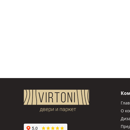
Ко
Гла
О к
Диз
Пре