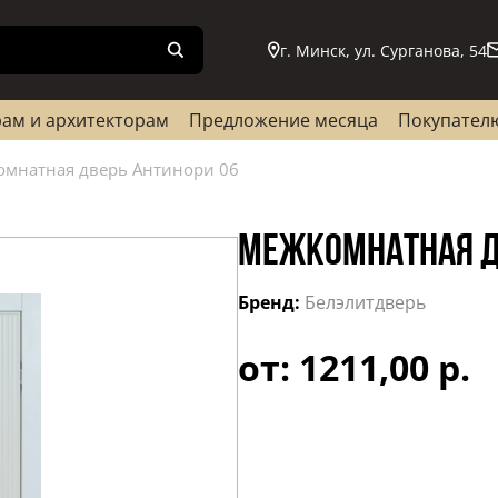
г. Минск, ул. Сурганова, 54
ам и архитекторам
Предложение месяца
Покупател
мнатная дверь Антинори 06
МЕЖКОМНАТНАЯ Д
Бренд:
Белэлитдверь
от: 1211,00 р.