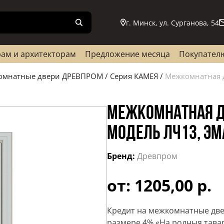
г. Минск, ул. Сурганова, 54
ам и архитекторам
Предложение месяца
Покупател
омнатные двери ДРЕВПРОМ
/
Серия КАМЕЯ
/
Межкомнатная д
МЕЖКОМНАТНАЯ Д
МОДЕЛЬ ЛЧ13, ЭМ
Бренд:
Древпром
от: 1205,00 р.
Кредит на межкомнатные две
размере 4% «На родныя тава