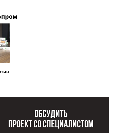
впром
атин
Обсудить
проект со специалистом