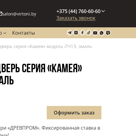
+375 (44) 760-60-60
salon@virtoni.by
Заказать звонок
ю
Контакты
верь серия «Камея» модель ЛЧ13, эмаль
ВЕРЬ СЕРИЯ «КАМЕЯ»
АЛЬ
Оформить заказ
ри «ДРЕВПРОМ». Фиксированная ставка в
ры»!