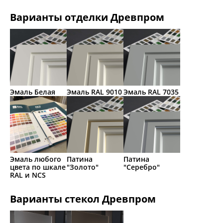
Варианты отделки Древпром
Эмаль Белая
Эмаль RAL 9010
Эмаль RAL 7035
Эмаль любого
Патина
Патина
цвета по шкале
"Золото"
"Серебро"
RAL и NCS
Варианты стекол Древпром