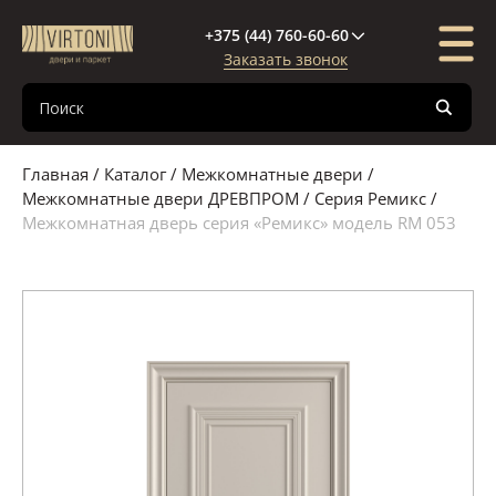
+375 (44) 760-60-60
Заказать звонок
Каталог
Компания
Покупателю
Межкомнатные двери
О компании
Доставка и оплата
Главная
/
Каталог
/
Межкомнатные двери
/
Входные двери
Новости
Кредиты и рассрочки
Межкомнатные двери ДРЕВПРОМ
/
Серия Ремикс
/
Межкомнатная дверь серия «Ремикс» модель RM 053
Паркетная доска
Поставщики
Гарантия
Декор стен и потолка
Сертификаты
Полезная информация
Межкомнатные перегородки
Фурнитура
Паркетная химия