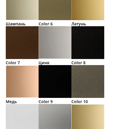
Шампань
Color 6
Латунь
Color 7
Цинк
Color 8
Медь
Color 9
Color 10