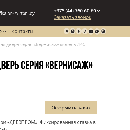
+375 (44) 760-60-60
salon@virtoni.by
Заказать звонок
ю
Контакты
я дверь серия «Вернисаж» модель Л45
ВЕРЬ СЕРИЯ «ВЕРНИСАЖ»
Оформить заказ
ри «ДРЕВПРОМ». Фиксированная ставка в
ры»!