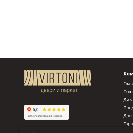
Ко
Гла
О к
Диз
Пре
Дост
Гар