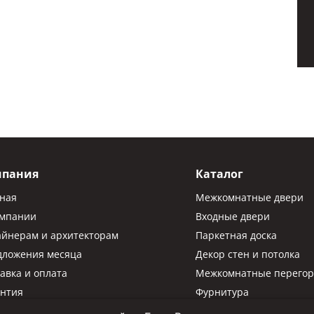
мпания
Каталог
вная
Межкомнатные двери
омпании
Входные двери
айнерам и архитекторам
Паркетная доска
дложения месяца
Декор стен и потолка
авка и оплата
Межкомнатные перегор
антия
Фурнитура
Паркетная химия