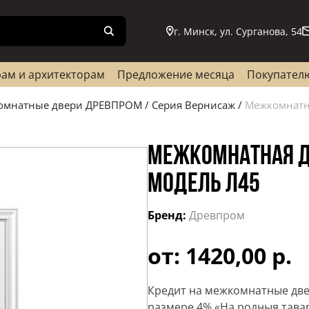
г. Минск, ул. Сурганова, 54
ам и архитекторам
Предложение месяца
Покупател
омнатные двери ДРЕВПРОМ
/
Серия Вернисаж
/
Межкомнатна
МЕЖКОМНАТНАЯ Д
МОДЕЛЬ Л45
Бренд:
Древпром
от: 1420,00 р.
Кредит на межкомнатные две
размере 4% «На родныя тава