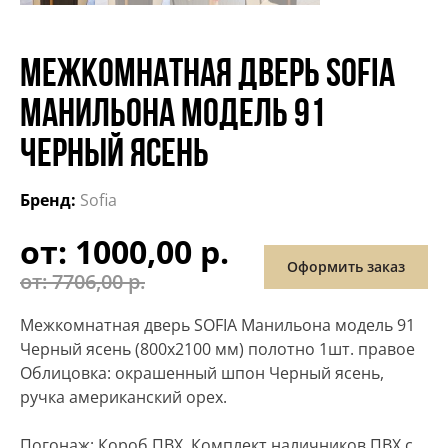
МЕЖКОМНАТНАЯ ДВЕРЬ SOFIA
МАНИЛЬОНА МОДЕЛЬ 91
ЧЕРНЫЙ ЯСЕНЬ
Бренд:
Sofia
Первоначальная
Текущая
от: 1000,00 р.
Оформить заказ
цена
цена:
от: 7706,00 р.
составляла
1000,00 р..
Межкомнатная дверь SOFIA Манильона модель 91
7706,00 р..
Черный ясень (800х2100 мм) полотно 1шт. правое
Облицовка: окрашенный шпон Черный ясень,
ручка американский орех.
Погонаж: Короб ПВХ, Комплект наличников ПВХ с