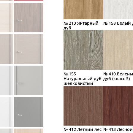
№ 213 Янтарный
№ 158 Белый 
дуб
№ 155
№ 410 Белен
Натуральный дуб
дуб (класс S)
шелковистый
№ 412 Летний лес
№ 413 Лесной