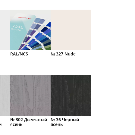
RAL/NCS
№ 327 Nude
№ 302 Дымчатый
№ 36 Черный
й
ясень
ясень