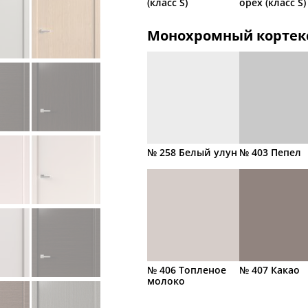
(класс S)
орех (класс S)
Монохромный кортек
№ 258 Белый улун
№ 403 Пепел
№ 406 Топленое
№ 407 Какао
молоко