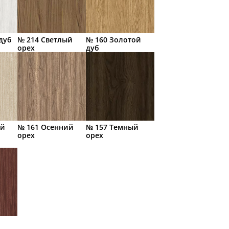
дуб
№ 214 Светлый
№ 160 Золотой
орех
дуб
ый
№ 161 Осенний
№ 157 Темный
орех
орех