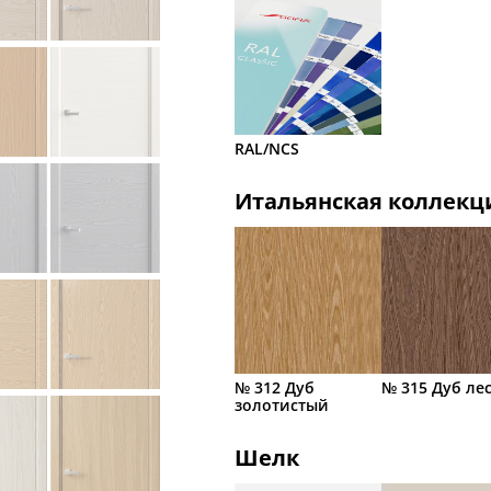
RAL/NCS
Итальянская коллекц
№ 312 Дуб
№ 315 Дуб ле
золотистый
Шелк