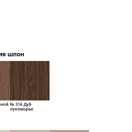
ия шпон
сной
№ 316 Дуб
лукоморье