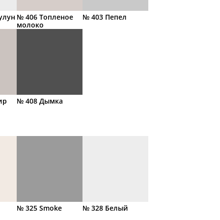
улун
№ 406 Топленое
№ 403 Пепел
молоко
ир
№ 408 Дымка
№ 325 Smoke
№ 328 Белый