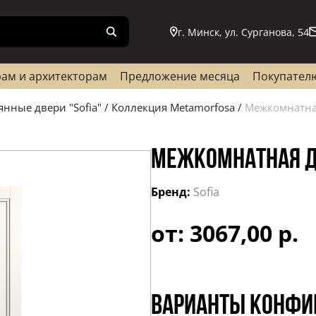
г. Минск, ул. Сурганова, 54
ам и архитекторам
Предложение месяца
Покупател
янные двери "Sofia"
/
Коллекция Metamorfosa
/
Межкомнатная
МЕЖКОМНАТНАЯ ДВ
Бренд:
Sofia
от: 3067,00 р.
Варианты конфи