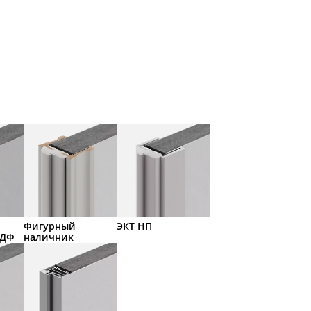
Фигурный
ЭКТ НП
МДФ
наличник