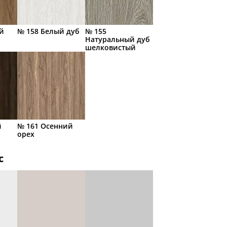
й
№ 158 Белый дуб
№ 155
Натуральный дуб
шелковистый
й
№ 161 Осенний
орех
с