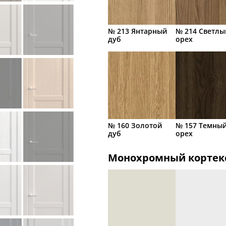
№ 213 Янтарный
№ 214 Светлы
дуб
орех
№ 160 Золотой
№ 157 Темны
дуб
орех
Монохромный кортек