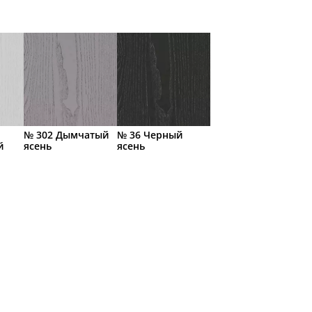
№ 302 Дымчатый
№ 36 Черный
й
ясень
ясень