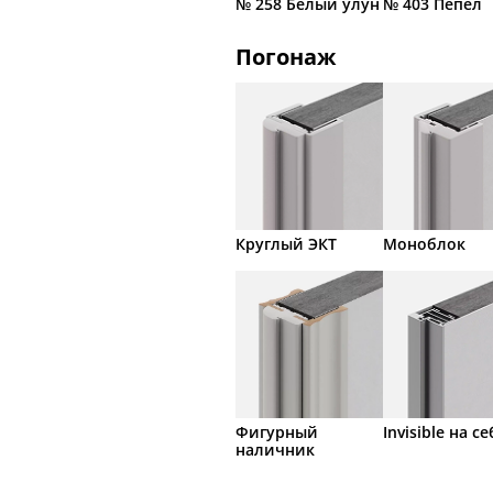
№ 258 Белый улун
№ 403 Пепел
Погонаж
Круглый ЭКТ
Моноблок
Фигурный
Invisible на се
наличник