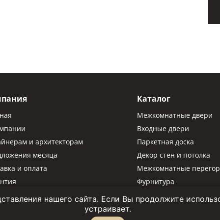
мпания
Каталог
вная
Межкомнатные двери
омпании
Входные двери
айнерам и архитекторам
Паркетная доска
дложения месяца
Декор стен и потолка
авка и оплата
Межкомнатные перегор
антия
Фурнитура
Паркетная химия
ставления нашего сайта. Если Вы продолжите использов
устраивает.