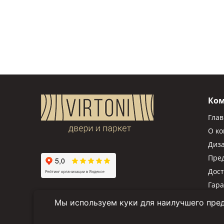
Ко
Гла
О к
Диз
Пре
Дост
Гар
Мы используем куки для наилучшего пред