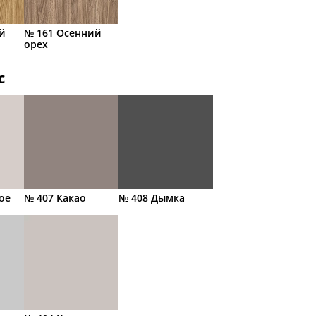
й
№ 161 Осенний
орех
с
ое
№ 407 Какао
№ 408 Дымка