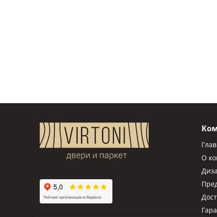
Ко
Гла
О к
Диз
Пре
Дост
Гар