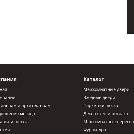
мпания
Каталог
вная
Межкомнатные двери
омпании
Входные двери
айнерам и архитекторам
Паркетная доска
дложения месяца
Декор стен и потолка
авка и оплата
Межкомнатные перегор
антия
Фурнитура