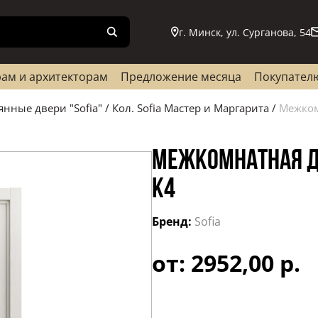
г. Минск, ул. Сурганова, 54
ам и архитекторам
Предложение месяца
Покупател
янные двери "Sofia"
/
Кол. Sofia Мастер и Маргарита
/
Межком
МЕЖКОМНАТНАЯ ДВ
К4
Бренд:
Sofia
от: 2952,00 р.