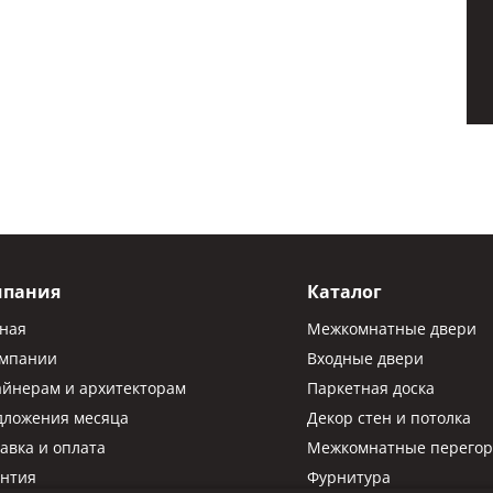
мпания
Каталог
вная
Межкомнатные двери
омпании
Входные двери
айнерам и архитекторам
Паркетная доска
дложения месяца
Декор стен и потолка
авка и оплата
Межкомнатные перегор
антия
Фурнитура