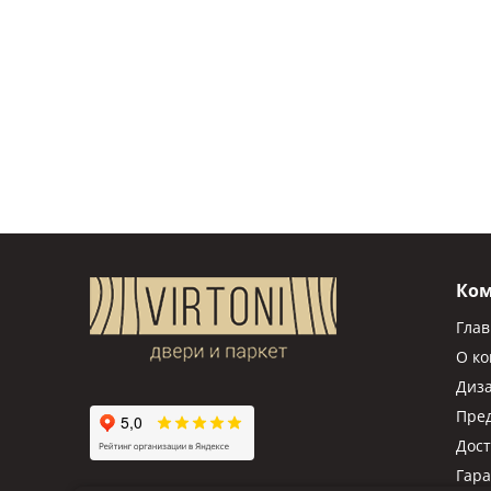
Ко
Гла
О к
Диз
Пре
Дост
Гар