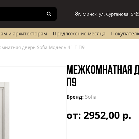
г. Минск, ул. Сурганова, 54
ам и архитекторам
Предложение месяца
Покупател
мнатная дверь Sofia Модель 41 Г-П9
МЕЖКОМНАТНАЯ ДВ
П9
Бренд:
Sofia
от: 2952,00 р.