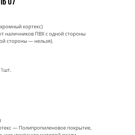
ль 07
хромный кортекс)
кт наличников ПВХ с одной стороны
гой стороны — нельзя).
 1шт.
0
текс — Полипропиленовое покрытие,
льную имитацию матовой эмали.