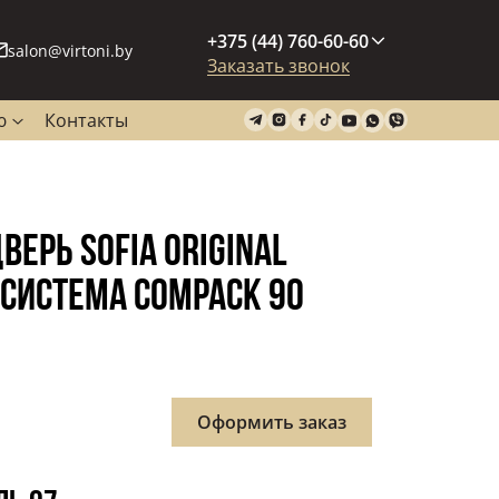
+375 (44) 760-60-60
salon@virtoni.by
Заказать звонок
ю
Контакты
ЕРЬ SOFIA ORIGINAL
 CИСТЕМА COMPACK 90
ная
Оформить заказ