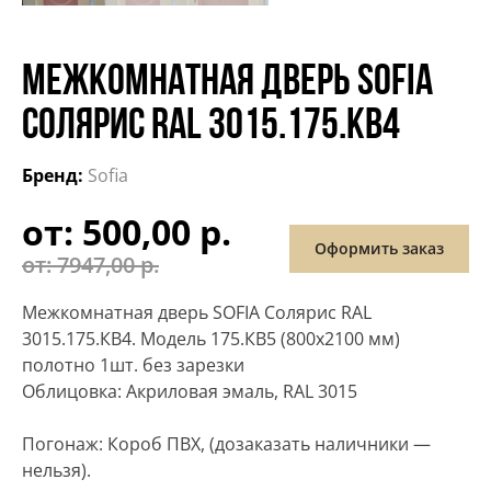
МЕЖКОМНАТНАЯ ДВЕРЬ SOFIA
СОЛЯРИС RAL 3015.175.КВ4
Бренд:
Sofia
Первоначальная
Текущая
от: 500,00 р.
Оформить заказ
цена
цена:
от: 7947,00 р.
составляла
500,00 р..
Межкомнатная дверь SOFIA Солярис RAL
7947,00 р..
3015.175.КВ4. Модель 175.КВ5 (800х2100 мм)
полотно 1шт. без зарезки
Облицовка: Акриловая эмаль, RAL 3015
Погонаж: Короб ПВХ, (дозаказать наличники —
нельзя).