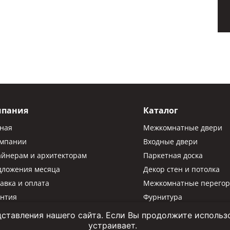
мпания
Каталог
вная
Межкомнатные двери
омпании
Входные двери
айнерам и архитекторам
Паркетная доска
дложения месяца
Декор стен и потолка
авка и оплата
Межкомнатные перегор
антия
Фурнитура
Паркетная химия
ставления нашего сайта. Если Вы продолжите использов
устраивает.