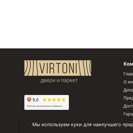
Ко
Гла
О к
Диз
Пре
Дост
Гар
Мы используем куки для наилучшего пред