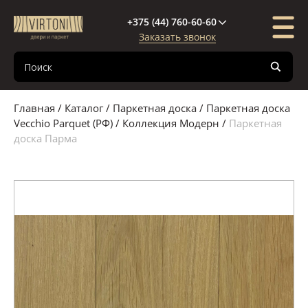
+375 (44) 760-60-60
Заказать звонок
Каталог
Компания
Покупателю
Межкомнатные двери
О компании
Доставка и оплата
Главная
/
Каталог
/
Паркетная доска
/
Паркетная доска
Входные двери
Новости
Кредиты и рассрочки
Vecchio Parquet (РФ)
/
Коллекция Модерн
/
Паркетная
доска Парма
Паркетная доска
Поставщики
Гарантия
Декор стен и потолка
Сертификаты
Полезная информация
Межкомнатные перегородки
Фурнитура
Паркетная химия