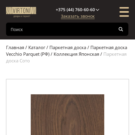
+375 (44) 760-60-60
Заказать звонок
Каталог
Компания
Покупателю
Межкомнатные двери
О компании
Доставка и оплата
Главная
/
Каталог
/
Паркетная доска
/
Паркетная доска
Входные двери
Новости
Кредиты и рассрочки
Vecchio Parquet (РФ)
/
Коллекция Японская
/
Паркетная
доска Сото
Паркетная доска
Поставщики
Гарантия
Декор стен и потолка
Сертификаты
Полезная информация
Межкомнатные перегородки
Фурнитура
Паркетная химия