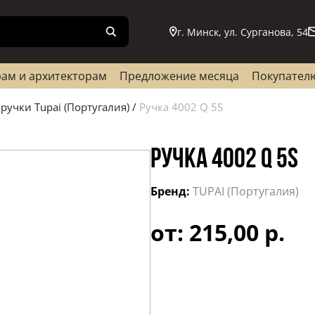
г. Минск, ул. Сурганова, 54
ам и архитекторам
Предложение месяца
Покупател
ручки Tupai (Португалия)
/
Ручка 4002 Q 5S
РУЧКА 4002 Q 5S
Бренд:
TUPAI (Португалия)
от: 215,00 р.