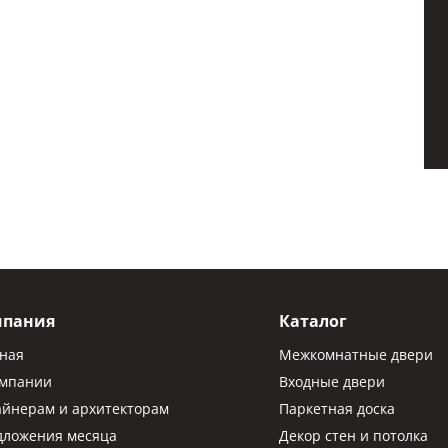
мпания
Каталог
вная
Межкомнатные двери
омпании
Входные двери
айнерам и архитекторам
Паркетная доска
дложения месяца
Декор стен и потолка