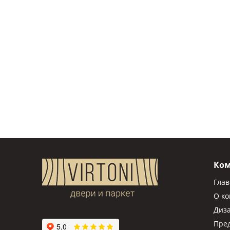
Ко
Гла
О к
Диз
Пре