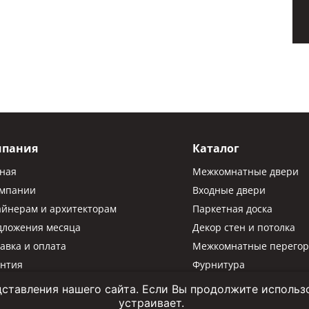
мпания
Каталог
вная
Межкомнатные двери
омпании
Входные двери
айнерам и архитекторам
Паркетная доска
дложения месяца
Декор стен и потолка
авка и оплата
Межкомнатные перегор
антия
Фурнитура
Паркетная химия
ставления нашего сайта. Если Вы продолжите использов
устраивает.