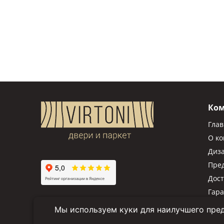
Ко
Гла
О к
Диз
Пре
Дост
Гар
Мы используем куки для наилучшего пред