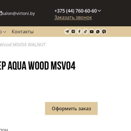
+375 (44) 760-60-60
salon@virtoni.by
Заказать звонок
ю
Контакты
a Wood MSV04 WALNUT
EP AQUA WOOD MSV04
Оформить заказ
пон