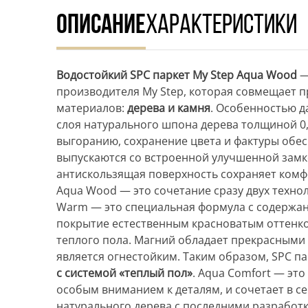
ОПИСАНИЕ
ХАРАКТЕРИСТИКИ
Водостойкий SPC паркет My Step Aqua Wood
—
производителя My Step, которая совмещает п
материалов:
дерева и камня
. Особенностью д
слоя натурального шпона дерева толщиной 0,
выгоранию, сохранение цвета и фактуры обе
выпускаются со встроенной улучшенной зам
антискользящая поверхность сохраняет комф
Aqua Wood — это сочетание сразу двух техно
Warm — это специальная формула с содерж
покрытие естественным красноватым оттенк
теплого пола. Магний обладает прекрасным
является огнестойким. Таким образом, SPC п
с системой «теплый пол»
. Aqua Comfort — это
особым вниманием к деталям, и сочетает в се
натурального дерева с последними разработ