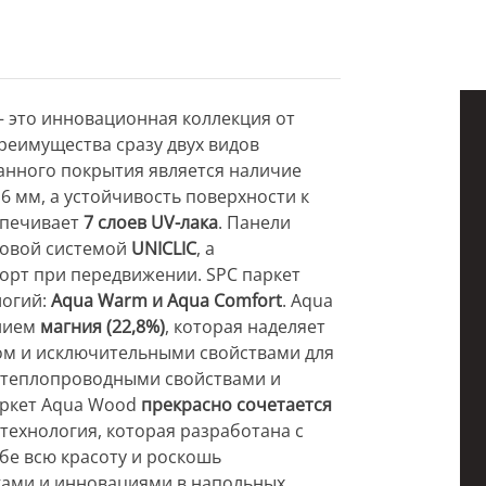
 это инновационная коллекция от
реимущества сразу двух видов
анного покрытия является наличие
6 мм, а устойчивость поверхности к
спечивает
7 слоев UV-лака
. Панели
ковой системой
UNICLIC
, а
орт при передвижении. SPC паркет
логий:
Aqua Warm и Aqua Comfort
. Aqua
анием
магния (22,8%)
, которая наделяет
ом и исключительными свойствами для
и теплопроводными свойствами и
аркет Aqua Wood
прекрасно сочетается
 технология, которая разработана с
бе всю красоту и роскошь
ками и инновациями в напольных