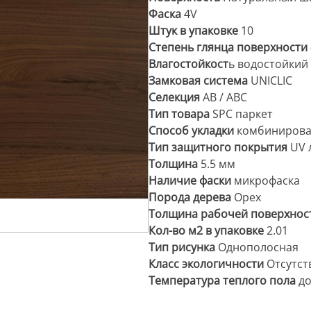
Фаска
4V
Штук в упаковке
10
Степень глянца поверхности
Влагостойкост
ь водостойкий
Замковая система
UNICLIC
Селекция
АВ / ABC
Тип товара
SPC паркет
Способ укладки
комбиниров
Тип защитного покрытия
UV л
Толщина
5.5 мм
Наличие фаски
микрофаска
Порода дерева
Орех
Толщина рабочей поверхнос
Кол-во м2 в упаковке
2.01
Тип рисунка
Однополосная
Класс экологичности
Отсутст
Температура теплого пола
до