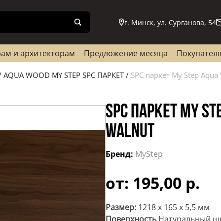
г. Минск, ул. Сурганова, 54
ам и архитекторам
Предложение месяца
Покупател
/
AQUA WOOD MY STEP SPC ПАРКЕТ
/
SPC паркет My Step Aqu
SPC ПАРКЕТ MY ST
WALNUT
Бренд:
MyStep
от: 195,00 р.
Размер:
1218 х 165 х 5,5 мм
Поверхность
Натуральный ш