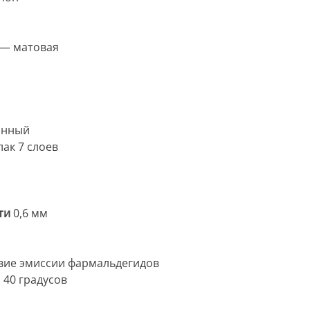
— матовая
анный
ак 7 слоев
ти
0,6 мм
вие эмиссии фармальдегидов
 40 градусов