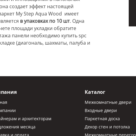
она создает эффект настоящей
паркет My Step Aqua Wood имеет
вляется
в упаковках по 10 шт
. Одна
счете площади укладки обратите
тажа панели необходимо купить spc
кладке (диагональ, шахматы, палуба и
мпания
Каталог
вная
Межкомнатные двери
омпании
Входные двери
айнерам и архитекторам
Паркетная доска
дложения месяца
Декор стен и потолка
авка и оплата
Межкомнатные перегор