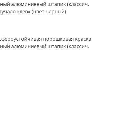
ивный алюминиевый штапик (классич.
стучало «лев» (цвет черный)
сфероустойчивая порошковая краска
ивный алюминиевый штапик (классич.