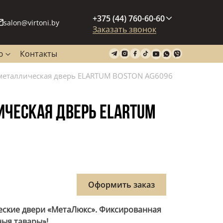
+375 (44) 760-60-60
salon@virtoni.by
Заказать звонок
ю
Контакты
металлическая дверь ELARTUM BOSTON AG6096
ИЧЕСКАЯ ДВЕРЬ ELARTUM
Оформить заказ
еские двери «МетаЛюкс». Фиксированная
ныя тавары»!