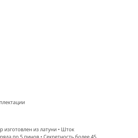
мплектации
 изготовлен из латуни • Шток
ряда по 5 пинов • Секретность более 45