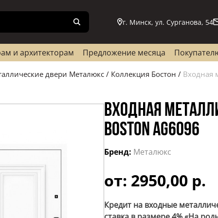
г. Минск, ул. Сурганова, 54
ам и архитекторам
Предложение месяца
Покупател
таллические двери Металюкс
/
Коллекция Бостон
/
Входная 
ВХОДНАЯ МЕТАЛЛ
BOSTON AG6096
Бренд:
Металюкс
от: 2950,00 р.
Кредит на входные металлич
ставка в размере 4% «На род