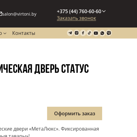
+375 (44) 760-60-60
salon@virtoni.by
Заказать звонок
ю
Контакты
ЧЕСКАЯ ДВЕРЬ СТАТУС
Оформить заказ
еские двери «МетаЛюкс». Фиксированная
ныя тавары»!