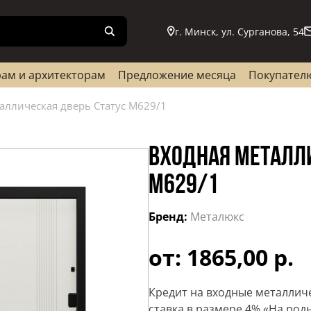
г. Минск, ул. Сурганова, 54
ам и архитекторам
Предложение месяца
Покупател
аллическая дверь Статус М629/1
ВХОДНАЯ МЕТАЛЛИ
М629/1
Бренд:
Металюкс
от: 1865,00 р.
Кредит на входные металлич
ставка в размере 4% «На род