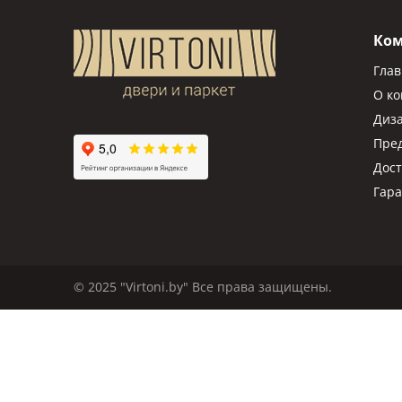
Распродажа
Ко
Гла
О к
Диз
Пре
Дост
Гар
© 2025 "Virtoni.by" Все права защищены.