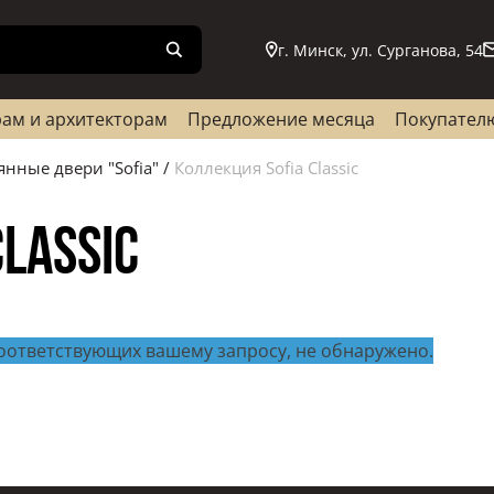
г. Минск, ул. Сурганова, 54
ам и архитекторам
Предложение месяца
Покупател
янные двери "Sofia"
/
Коллекция Sofia Classic
lassic
соответствующих вашему запросу, не обнаружено.