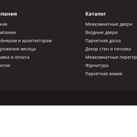
мпания
Каталог
вная
Межкомнатные двери
омпании
Входные двери
айнерам и архитекторам
Паркетная доска
дложения месяца
Декор стен и потолка
авка и оплата
Межкомнатные перегор
антия
Фурнитура
Паркетная химия