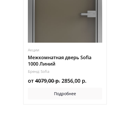
Акции
Межкомнатная дверь Sofia
1000 Линий
Бренд: Sofia
Первоначальная
Текущая
от
4079,00
р.
2856,00
р.
цена
цена:
Подробнее
составляла
2856,00 р..
4079,00 р..