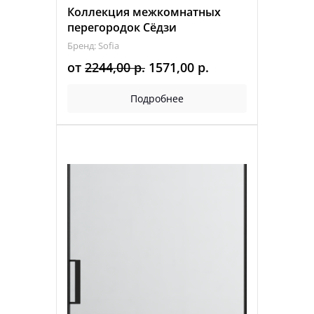
Коллекция межкомнатных
перегородок Сёдзи
Бренд: Sofia
Первоначальная
Текущая
от
2244,00
р.
1571,00
р.
цена
цена:
Подробнее
составляла
1571,00 р..
2244,00 р..