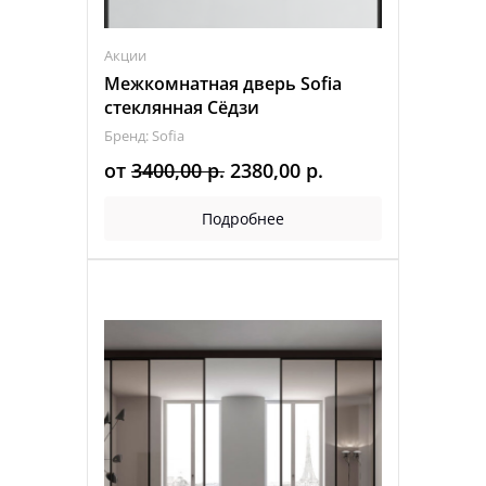
Акции
Межкомнатная дверь Sofia
стеклянная Сёдзи
Бренд: Sofia
Первоначальная
Текущая
от
3400,00
р.
2380,00
р.
цена
цена:
Подробнее
составляла
2380,00 р..
3400,00 р..