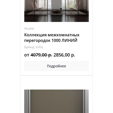
Акции
Коллекция межкомнатных
перегородок 1000 ЛИНИЙ
Бренд: Sofia
Первоначальная
Текущая
от
4079,00
р.
2856,00
р.
цена
цена:
Подробнее
составляла
2856,00 р..
4079,00 р..