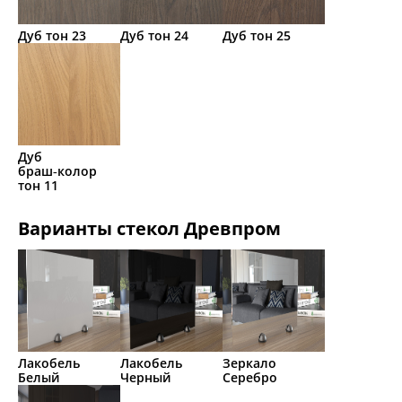
Дуб тон 23
Дуб тон 24
Дуб тон 25
Дуб
браш‑колор
тон 11
Варианты стекол Древпром
Лакобель
Лакобель
Зеркало
Белый
Черный
Серебро