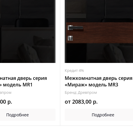
Кредит 4%
атная дверь серия
Межкомнатная дверь серия
 модель МR1
«Мираж» модель МR3
евпром
Бренд: Древпром
,00
р.
от
2083,00
р.
Подробнее
Подробнее