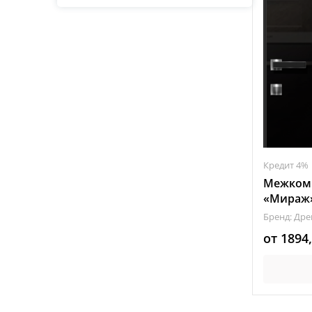
Распродажа
Кредит 4%
Межкомн
«Мираж»
Бренд: Др
от
1894