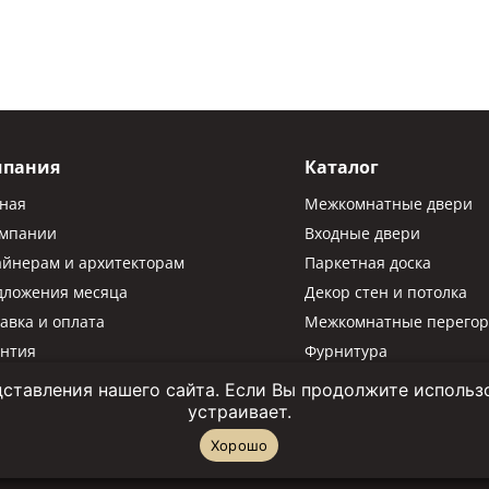
мпания
Каталог
вная
Межкомнатные двери
омпании
Входные двери
айнерам и архитекторам
Паркетная доска
дложения месяца
Декор стен и потолка
авка и оплата
Межкомнатные перегор
антия
Фурнитура
Паркетная химия
ставления нашего сайта. Если Вы продолжите использов
устраивает.
Хорошо