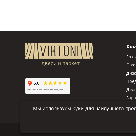
Ко
Гла
О к
Диз
Пре
Дост
Гар
Мы используем куки для наилучшего пред
© 2025 "Virtoni.by" Все права защищены.