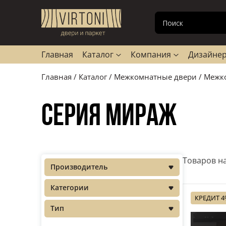
Каталог
Компания
Покупателю
Главная
Каталог
Компания
Дизайнер
Межкомнатные двери
О компании
Доставка и оплата
Главная
/
Каталог
/
Межкомнатные двери
/
Межк
Входные двери
Новости
Кредиты и рассрочки
Серия Мираж
Паркетная доска
Поставщики
Гарантия
Декор стен и потолка
Сертификаты
Полезная информация
Товаров на
Межкомнатные перегородки
Производитель
Категории
Фурнитура
КРЕДИТ 
Тип
Паркетная химия