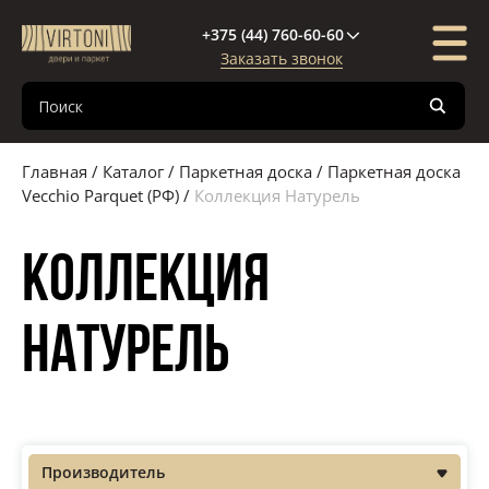
+375 (44) 760-60-60
Заказать звонок
Каталог
Компания
Покупателю
Межкомнатные двери
О компании
Доставка и оплата
Главная
/
Каталог
/
Паркетная доска
/
Паркетная доска
Входные двери
Новости
Кредиты и рассрочки
Vecchio Parquet (РФ)
/
Коллекция Натурель
Паркетная доска
Поставщики
Гарантия
Коллекция
Декор стен и потолка
Сертификаты
Полезная информация
Натурель
Межкомнатные перегородки
Фурнитура
Паркетная химия
Производитель